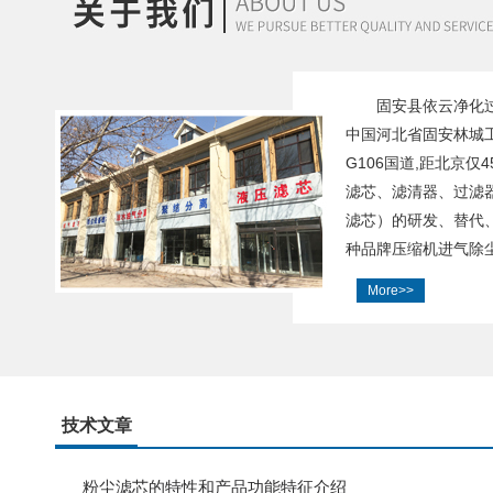
固安县依云净化
中国河北省固安林城
G106国道,距北京仅
滤芯、滤清器、过滤器
滤芯）的研发、替代
种品牌压缩机进气除尘
More>>
技术文章
粉尘滤芯的特性和产品功能特征介绍