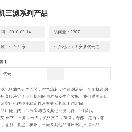
机三滤系列产品
：2016-09-14
访问量：2387
性质：生产厂家
生产地址：固安县依云过滤器材厂
描述：
依云
三滤包括油气分离器芯，空气滤芯，油过滤器等，空压机过滤
好坏直接决定了空压机的使用寿命及生产效率。我们采用进口
保证空压机的使用稳定性及有效延长其工作时间。
清器厂提供的油气分离滤芯及其他三滤元件，*可替代：
康普艾,日立，三井，寿力，英格索兰，凯撒，丹佛，昆西，伯
力，意朗，复盛，神钢，三菱及其他品牌压缩机三滤产品