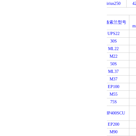
Sirius250
42
英格索兰型号
m
UPS22
30S
ML22
M22
50S
ML37
M37
EP100
M55
75S
VHP400SCU
EP200
M90