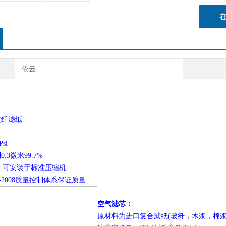
依云
玻纤滤纸
si
3微米99.7%
，可安装于标准压缩机
1-2008质量控制体系保证质量
空气滤芯：
原材料为进口复合滤纸
(玻纤，木浆，棉浆