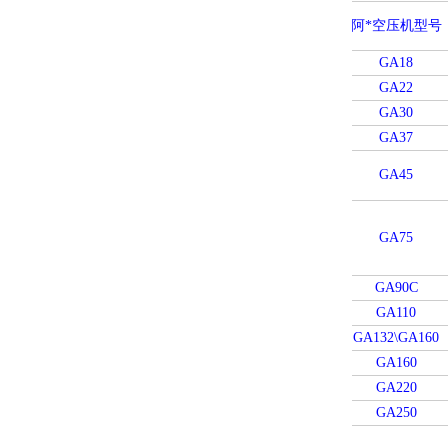
阿*空压机型号
GA18
GA22
GA30
GA37
GA45
GA75
GA90C
GA110
GA132\GA160
GA160
GA220
GA250