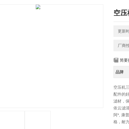
空压
更新时间
厂商
简要
品牌
空压机
配件的
滤材，
依云滤
阿*, 
格，耐