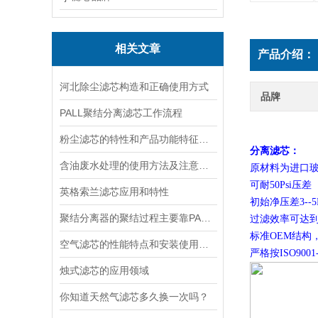
相关文章
产品介绍：
河北除尘滤芯构造和正确使用方式
品牌
PALL聚结分离滤芯工作流程
粉尘滤芯的特性和产品功能特征介绍
油气分离滤芯：
含油废水处理的使用方法及注意事项是怎样的
原材料为进口
可耐
50Psi压差
英格索兰滤芯应用和特性
初始净压差3--5P
聚结分离器的聚结过程主要靠PALL聚结分离滤芯来实现
过滤效率可达到0.
标准OEM结构
空气滤芯的性能特点和安装使用说明
严格按ISO900
烛式滤芯的应用领域
你知道天然气滤芯多久换一次吗？