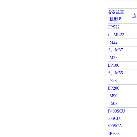
英格索兰空
流
压
机型号
UPS22
30S、ML22
M22
50S、M37
M37
EP100
75S、M55
75S
EP200
M90
150S
VHP400SCU
P600SCU
、
P600SCA
VHP700
、